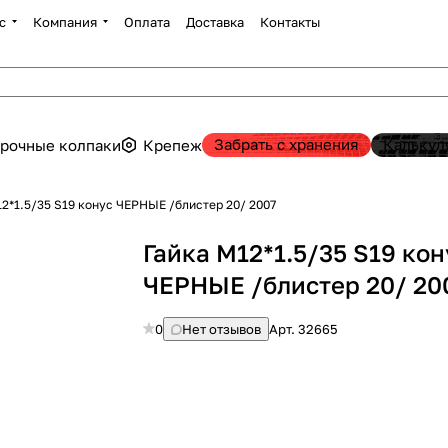
с
Компания
Оплата
Доставка
Контакты
Забрать с хранения
Калькул
рочные колпаки
Крепеж
12*1.5/35 S19 конус ЧЕРНЫЕ /блистер 20/ 2007
Гайка М12*1.5/35 S19 кон
ЧЕРНЫЕ /блистер 20/ 20
0
Нет отзывов
Арт.
32665