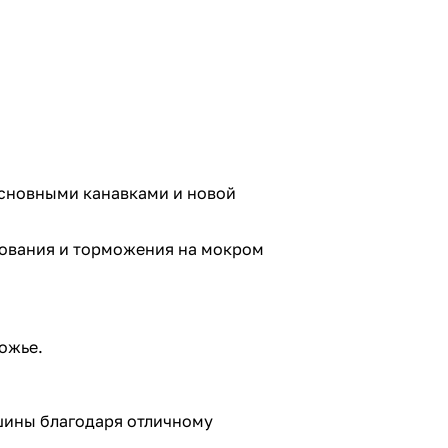
основными канавками и новой
рования и торможения на мокром
ожье.
шины благодаря отличному