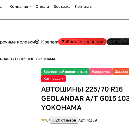
с
Компания
Оплата
Доставка
Контакты
Забрать с хранения
Калькул
рочные колпаки
Крепеж
NDAR A/T G015 103H YOKOHAMA
Бесплатный шиномонтаж
Рассрочка
Замена 
Хит продаж
АВТОШИНЫ 225/70 R16
GEOLANDAR A/T G015 10
YOKOHAMA
4.7
20 отзывов
Арт.
41159