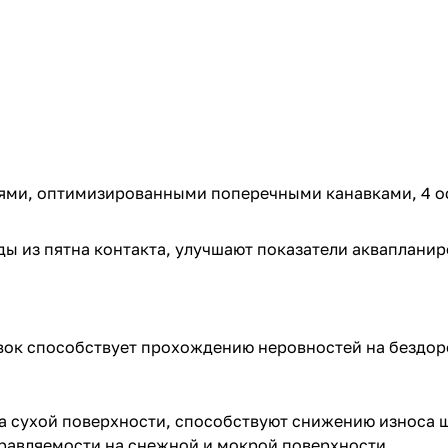
лями, оптимизированными поперечными канавками, 4 
ды из пятна контакта, улучшают показатели акваплани
ок способствует прохождению неровностей на бездор
на сухой поверхности, способствуют снижению износа 
правляемости на снежной и мокрой поверхности