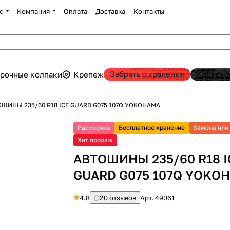
с
Компания
Оплата
Доставка
Контакты
Забрать с хранения
Калькул
рочные колпаки
Крепеж
ШИНЫ 235/60 R18 ICE GUARD G075 107Q YOKOHAMA
Рассрочка
Бесплатное хранение
Замена или
Хит продаж
АВТОШИНЫ 235/60 R18 I
GUARD G075 107Q YOKO
4.8
20 отзывов
Арт.
49061