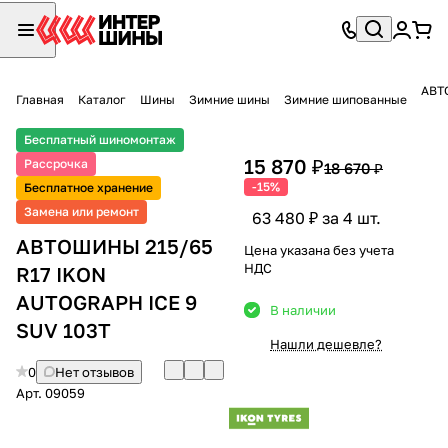
АВТ
Главная
Каталог
Шины
Зимние шины
Зимние шипованные
Бесплатный шиномонтаж
15 870 ₽
Рассрочка
18 670 ₽
-15%
Бесплатное хранение
Замена или ремонт
63 480 ₽ за 4 шт.
АВТОШИНЫ 215/65
Цена указана без учета
НДС
R17 IKON
AUTOGRAPH ICE 9
В наличии
SUV 103T
Нашли дешевле?
0
Нет отзывов
Арт.
09059