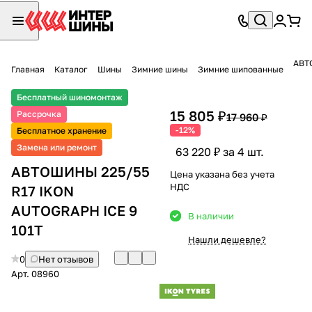
АВТ
Главная
Каталог
Шины
Зимние шины
Зимние шипованные
Бесплатный шиномонтаж
15 805 ₽
Рассрочка
17 960 ₽
-12%
Бесплатное хранение
Замена или ремонт
63 220 ₽ за 4 шт.
АВТОШИНЫ 225/55
Цена указана без учета
НДС
R17 IKON
AUTOGRAPH ICE 9
В наличии
101T
Нашли дешевле?
0
Нет отзывов
Арт.
08960