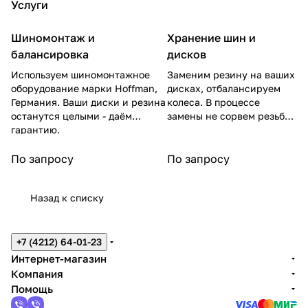
Услуги
2
IG65
IG60
IG55
IG50
SNOW
8
7
TION
ZER
ICE 5
101T
101T
97Q
101T
+
2
(NOR
(NOR
XL
O
XL
CORD
Шиномонтаж и
Хранение шин и
YOK
YOK
YOK
97Q
(NOR
DMAN
DMA
101H
101
101T
IANT
OHA
OHA
OHA
YOK
DMAN
8)
N 7)
PIRE
T
MAX
балансировка
дисков
MA
MA
MA
OHA
RS2)
101T
101T
LLI
PIR
XIS
Используем шиномонтажное
Заменим резину на ваших
MA
101R
ELLI
оборудование марки Hoffman,
дисках, отбалансируем
Германия. Ваши диски и резина
колеса. В процессе
останутся целыми - даём
замены не сорвем резьбу
гарантию.
на гайках.
По запросу
По запросу
Назад к списку
+7 (4212) 64-01-23
Интернет-магазин
Компания
Помощь