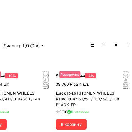
Диаметр ЦО (DIA)
Рассрочка
9 690 ₽
-10%
-3%
0 ₽
9 990 ₽
4 шт.
38 760 ₽ за 4 шт.
 KHOMEN WHEELS
Диск R-16 KHOMEN WHEELS
J/4H/100/60.1/+40
KHW1604* 6J/5H/100/57.1/+38
BLACK-FP
личии
0
0
В наличии
у
В корзину