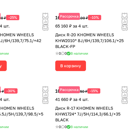
Рассрочка
16 290 ₽
-25%
-10%
90 ₽
18 100 ₽
4 шт.
65 160 ₽ за 4 шт.
 KHOMEN WHEELS
Диск R-20 KHOMEN WHEELS
J/6H/139,7/75.1/+42
KHW2010* 8J/6H/139,7/106.1/+25
BLACK-FP
личии
0
0
В наличии
у
В корзину
Рассрочка
10 415 ₽
-30%
-15%
0 ₽
12 250 ₽
4 шт.
41 660 ₽ за 4 шт.
 KHOMEN WHEELS
Диск R-17 KHOMEN WHEELS
.5J/5H/139,7/98.5/+5
KHW1724* 7J/5H/114,3/66.1/+35
BLACK
личии
0
0
В наличии