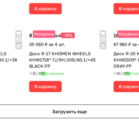
В корзину
В корзин
Рассрочка
Рассрочка
8 770 ₽
16 990 ₽
-25%
11 690 ₽
19
35 080 ₽ за 4 шт.
67 960 ₽ за 
ELS
Диск R-17 KHOMEN WHEELS
Диск R-20
00.1/+36
KHW1718* 7J/5H/108/60.1/+45
KHW2005* 8
BLACK-FP
GRAY-FP
0
0
В наличии
0
0
В на
В корзину
В корзин
Загрузить еще