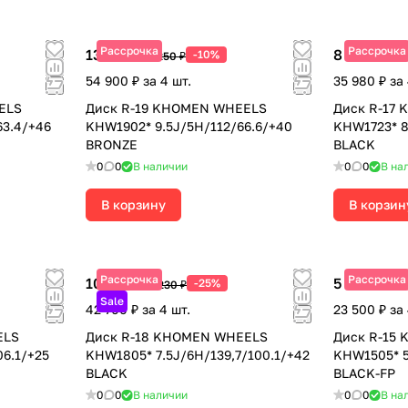
Рассрочка
Рассрочка
13 725 ₽
8 995 ₽
-10%
15 250 ₽
11 9
54 900 ₽ за 4 шт.
35 980 ₽ за 
ELS
Диск R-19 KHOMEN WHEELS
Диск R-17
3.4/+46
KHW1902* 9.5J/5H/112/66.6/+40
KHW1723* 8
BRONZE
BLACK
0
0
В наличии
0
0
В на
В корзину
В корзин
Рассрочка
Рассрочка
10 675 ₽
5 875 ₽
-25%
14 230 ₽
8 39
Sale
42 700 ₽ за 4 шт.
23 500 ₽ за 
ELS
Диск R-18 KHOMEN WHEELS
Диск R-15
06.1/+25
KHW1805* 7.5J/6H/139,7/100.1/+42
KHW1505* 5
BLACK
BLACK-FP
0
0
В наличии
0
0
В на