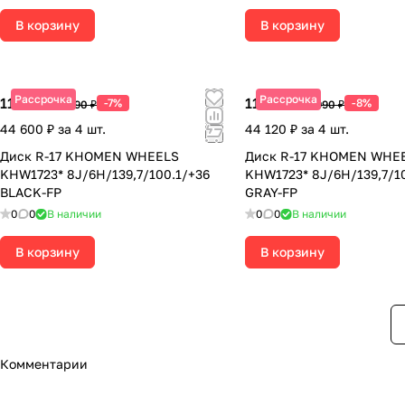
В корзину
В корзину
Рассрочка
Рассрочка
11 150 ₽
11 030 ₽
-7%
-8%
11 990 ₽
11 990 ₽
44 600 ₽ за 4 шт.
44 120 ₽ за 4 шт.
Диск R-17 KHOMEN WHEELS
Диск R-17 KHOMEN WHE
KHW1723* 8J/6H/139,7/100.1/+36
KHW1723* 8J/6H/139,7/1
BLACK-FP
GRAY-FP
0
0
В наличии
0
0
В наличии
В корзину
В корзину
Комментарии