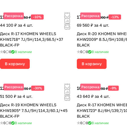
Рассрочка
Рассрочка
11 025 ₽
17 390 ₽
-10%
-13%
12 250 ₽
19 990 ₽
44 100 ₽ за 4 шт.
69 560 ₽ за 4 шт.
Диск R-17 KHOMEN WHEELS
Диск R-20 KHOMEN WHE
KHW1718* 7J/5H/114,3/66.5/+37
KHW2009* 8.5J/5H/108/6
BLACK-FP
BLACK
0
0
В наличии
0
0
В наличии
В корзину
В корзину
Рассрочка
Рассрочка
12 875 ₽
10 910 ₽
-30%
-9%
18 390 ₽
11 990 ₽
51 500 ₽ за 4 шт.
43 640 ₽ за 4 шт.
Диск R-19 KHOMEN WHEELS
Диск R-17 KHOMEN WHE
KHW1905* 7.5J/5H/114,3/60.1/+45
KHW1723* 8J/6H/139,7/1
BLACK-FP
BLACK
0
0
В наличии
0
0
В наличии