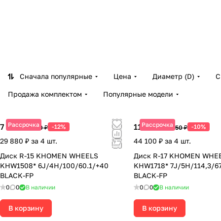
Сначала популярные
Цена
Диаметр (D)
С
Продажа комплектом
Популярные модели
Рассрочка
Рассрочка
7 470 ₽
11 025 ₽
-12%
-10%
8 490 ₽
12 250 ₽
29 880 ₽ за 4 шт.
44 100 ₽ за 4 шт.
Диск R-15 KHOMEN WHEELS
Диск R-17 KHOMEN WHE
KHW1508* 6J/4H/100/60.1/+40
KHW1718* 7J/5H/114,3/67
BLACK-FP
BLACK-FP
0
0
В наличии
0
0
В наличии
В корзину
В корзину