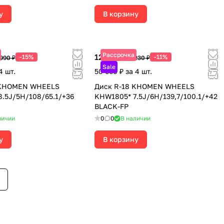
у
В корзину
Рассрочка
12 665 ₽
-15%
-11%
 990 ₽
14 230 ₽
Sale
4 шт.
50 660 ₽ за 4 шт.
 KHOMEN WHEELS
Диск R-18 KHOMEN WHEELS
.5J/5H/108/65.1/+36
KHW1805* 7.5J/6H/139,7/100.1/+42
BLACK-FP
личии
0
0
В наличии
у
В корзину