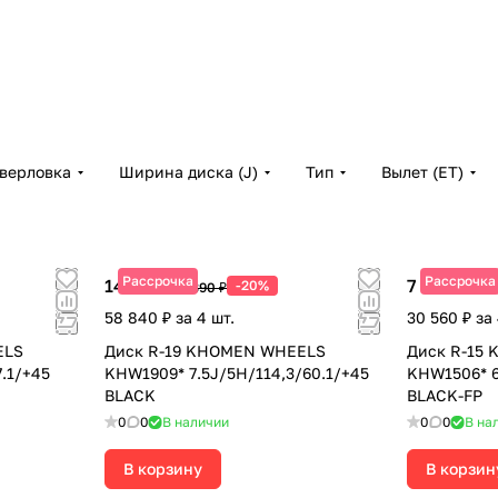
верловка
Ширина диска (J)
Тип
Вылет (ET)
Рассрочка
Рассрочка
14 710 ₽
7 640 ₽
-20%
18 390 ₽
8 49
58 840 ₽ за 4 шт.
30 560 ₽ за 
ELS
Диск R-19 KHOMEN WHEELS
Диск R-15
.1/+45
KHW1909* 7.5J/5H/114,3/60.1/+45
KHW1506* 6
BLACK
BLACK-FP
0
0
В наличии
0
0
В на
В корзину
В корзин