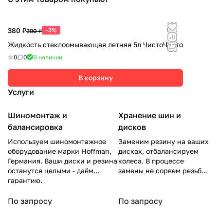
380 ₽
-3%
390 ₽
Жидкость стеклоомывающая летняя 5л ЧистоЧисто
0
0
В наличии
В корзину
Услуги
Шиномонтаж и
Хранение шин и
балансировка
дисков
Используем шиномонтажное
Заменим резину на ваших
оборудование марки Hoffman,
дисках, отбалансируем
Германия. Ваши диски и резина
колеса. В процессе
останутся целыми - даём
замены не сорвем резьбу
гарантию.
на гайках.
По запросу
По запросу