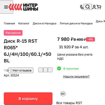
Диск R
Главная
Каталог
Диски в Находка
Литые диски в Находка
Рассрочка
7 980 ₽
8 490 ₽
-6%
Диск R-15 RST
R065*
31 920 ₽ за 4 шт.
6J/4H/100/60.1/+50
Цена указана без учета
НДС
BL
В наличии
0
Нет отзывов
Арт.
10124
Нашли дешевле?
В корзину
Все товары RST