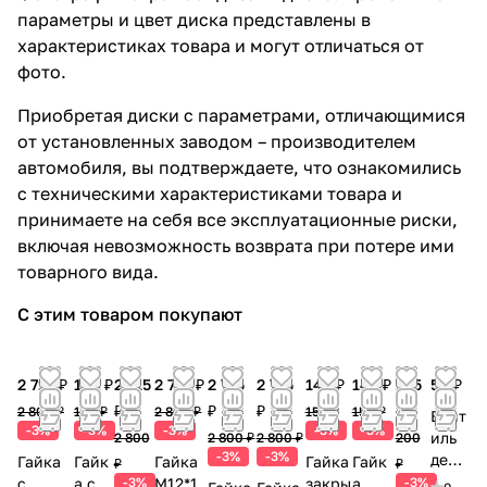
параметры и цвет диска представлены в
характеристиках товара и могут отличаться от
фото.
Приобретая диски с параметрами, отличающимися
от установленных заводом – производителем
автомобиля, вы подтверждаете, что ознакомились
с техническими характеристиками товара и
принимаете на себя все эксплуатационные риски,
включая невозможность возврата при потере ими
товарного вида.
С этим товаром покупают
2 715 ₽
145 ₽
2 715
2 715 ₽
2 715
2 715
145 ₽
145 ₽
195
50 ₽
₽
₽
₽
₽
2 800 ₽
150 ₽
2 800 ₽
150 ₽
150 ₽
Вент
-3%
-3%
-3%
-3%
-3%
иль
2 800
2 800 ₽
2 800 ₽
200
-3%
-3%
деко
Гайка
Гайк
Гайка
Гайка
Гайк
₽
₽
рати
с
а с
-3%
М12*1.
закры
а
-3%