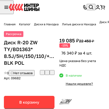
Диск 
Главная
Каталог
Диски в Находка
Литые диски в Находка
Рассрочка
19 085 ₽
22 450 ₽
Диск R-20 ZW
-15%
TY/BD1363*
76 340 ₽ за 4 шт.
8.5J/5H/150/110/+40
Цена указана без учета
BLK POL
НДС
0
Нет отзывов
В наличии
Арт.
09682
Нашли дешевле?
В корзину