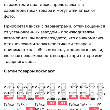
параметры и цвет диска представлены в
характеристиках товара и могут отличаться от
фото.
Приобретая диски с параметрами, отличающимися
от установленных заводом – производителем
автомобиля, вы подтверждаете, что ознакомились
с техническими характеристиками товара и
принимаете на себя все эксплуатационные риски,
включая невозможность возврата при потере ими
товарного вида.
С этим товаром покупают
2 715 ₽
145 ₽
2 715
2 715 ₽
2 715
2 715
145 ₽
145 ₽
195
50 ₽
₽
₽
₽
₽
2 800 ₽
150 ₽
2 800 ₽
150 ₽
150 ₽
Вент
-3%
-3%
-3%
-3%
-3%
иль
2 800
2 800 ₽
2 800 ₽
200
-3%
-3%
деко
Гайка
Гайк
Гайка
Гайка
Гайк
₽
₽
рати
с
а с
-3%
М12*1.
закры
а
-3%