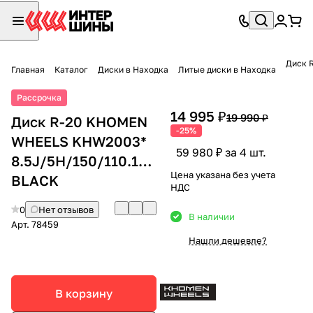
Диск 
Главная
Каталог
Диски в Находка
Литые диски в Находка
Рассрочка
14 995 ₽
19 990 ₽
Диск R-20 KHOMEN
-25%
WHEELS KHW2003*
59 980 ₽ за 4 шт.
8.5J/5H/150/110.1/+60
Цена указана без учета
BLACK
НДС
0
Нет отзывов
В наличии
Арт.
78459
Нашли дешевле?
В корзину