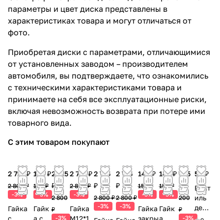
параметры и цвет диска представлены в
характеристиках товара и могут отличаться от
фото.
Приобретая диски с параметрами, отличающимися
от установленных заводом – производителем
автомобиля, вы подтверждаете, что ознакомились
с техническими характеристиками товара и
принимаете на себя все эксплуатационные риски,
включая невозможность возврата при потере ими
товарного вида.
С этим товаром покупают
2 715 ₽
145 ₽
2 715
2 715 ₽
2 715
2 715
145 ₽
145 ₽
195
50 ₽
₽
₽
₽
₽
2 800 ₽
150 ₽
2 800 ₽
150 ₽
150 ₽
Вент
-3%
-3%
-3%
-3%
-3%
иль
2 800
2 800 ₽
2 800 ₽
200
-3%
-3%
деко
Гайка
Гайк
Гайка
Гайка
Гайк
₽
₽
рати
с
а с
-3%
М12*1.
закры
а
-3%