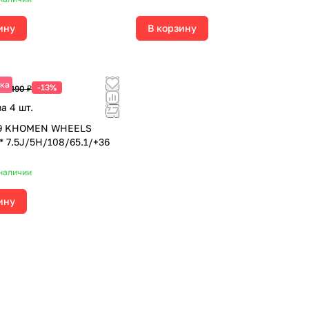
ину
В корзину
ка
-13%
16 490 ₽
за 4 шт.
19 KHOMEN WHEELS
 7.5J/5H/108/65.1/+36
наличии
ину