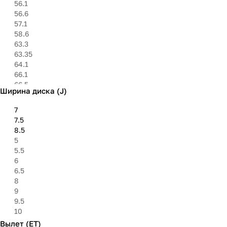
56.1
56.6
57.1
58.6
63.3
63.35
64.1
66.1
66.5
Ширина диска (J)
66.6
67.1
7
71.6
7.5
72.6
8.5
73.1
5
75
5.5
75.1
6
78.1
6.5
84.1
8
84.2
9
95.1
9.5
98
10
98.5
Вылет (ET)
100.1