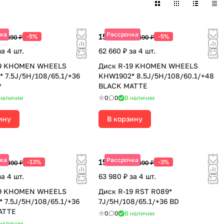
ка
Рассрочка
15 665 ₽
-5%
-5%
16 490 ₽
16 490 ₽
за 4 шт.
62 660 ₽ за 4 шт.
19 KHOMEN WHEELS
Диск R-19 KHOMEN WHEELS
 7.5J/5H/108/65.1/+36
KHW1902* 8.5J/5H/108/60.1/+48
P
BLACK MATTE
наличии
0
0
В наличии
ину
В корзину
ка
Рассрочка
15 995 ₽
-13%
-3%
16 490 ₽
16 490 ₽
за 4 шт.
63 980 ₽ за 4 шт.
19 KHOMEN WHEELS
Диск R-19 RST R089*
 7.5J/5H/108/65.1/+36
7J/5H/108/65.1/+36 BD
ATTE
0
0
В наличии
наличии