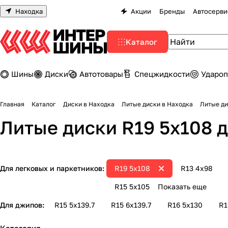
Находка
Акции
Бренды
Автосерви
Каталог
Шины
Диски
Автотовары
Спецжидкости
Удароп
Главная
Каталог
Диски в Находка
Литые диски в Находка
Литые диски R19 5х108 
Для легковых и паркетников:
R19 5х108
R13 4х98
R15 5x105
Показать еще
Для джипов:
R15 5х139.7
R15 6х139.7
R16 5х130
R1