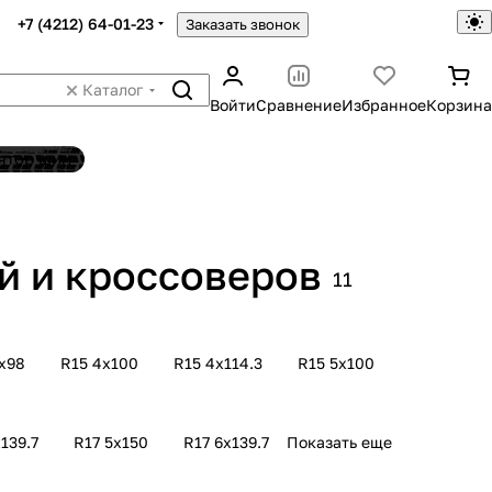
+7 (4212) 64-01-23
Заказать звонок
Каталог
Войти
Сравнение
Избранное
Корзина
ятор шин
й и кроссоверов
11
х98
R15 4х100
R15 4х114.3
R15 5х100
139.7
R17 5х150
R17 6х139.7
Показать еще