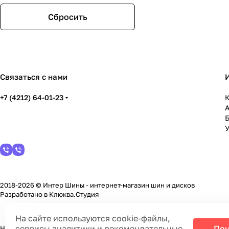
Kipardo
LegeArtis
Сбросить
LENSO
Megami
NEO
Replay
Tech-line
Связаться с нами
Venti
Yokatta
+7 (4212) 64-01-23
YST
К
ZW
СКАД
У
2018-2026 © Интер Шины - интернет-магазин шин и дисков
Разработано в
Клюква.Студия
На сайте используются cookie-файлы,
сервисы аналитики и рекомендательные
Пон
На информационном ресурсе применяются
cookie-файлы, сервисы а