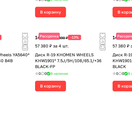
В корзину
В корз
Рассрочка
Рассроч
14 345 ₽
14 345 ₽
-13%
16 490 ₽
57 380 ₽ за 4 шт.
57 380 ₽ 
heels YA5640*
Диск R-19 KHOMEN WHEELS
Диск R-
40 B4B
KHW1901* 7.5J/5H/108/65.1/+36
KHW1901*
BLACK-FP
BLACK
0
0
В наличии
0
0
В 
В корзину
В корз