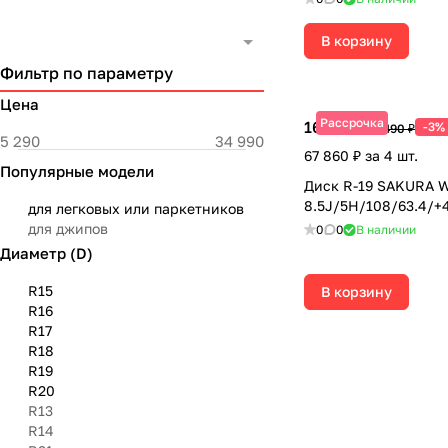
В корзину
Фильтр по параметру
Цена
Рассрочка
16 965 ₽
-3%
17 490 ₽
67 860 ₽ за 4 шт.
Популярные модели
Диск R-19 SAKURA W
8.5J/5H/108/63.4/+
для легковых или паркетников
для джипов
0
0
В наличии
Диаметр (D)
R15
В корзину
R16
R17
R18
R19
R20
R13
R14