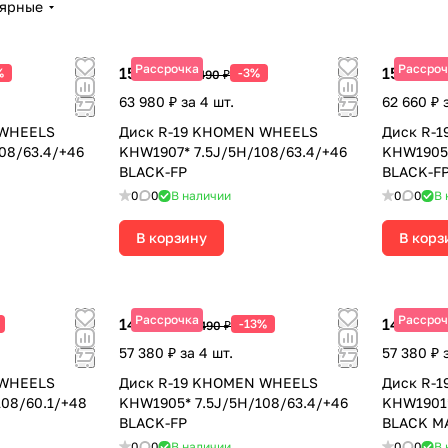
лярные
Рассрочка
Рассроч
15 995 ₽
15 665 ₽
%
-3%
16 490 ₽
63 980 ₽ за 4 шт.
62 660 ₽ 
 WHEELS
Диск R-19 KHOMEN WHEELS
Диск R-
08/63.4/+46
KHW1907* 7.5J/5H/108/63.4/+46
KHW1905*
BLACK-FP
BLACK-F
0
0
В наличии
0
0
В 
В корзину
В корз
Рассрочка
Рассроч
14 345 ₽
14 345 ₽
-13%
16 490 ₽
57 380 ₽ за 4 шт.
57 380 ₽ 
 WHEELS
Диск R-19 KHOMEN WHEELS
Диск R-
08/60.1/+48
KHW1905* 7.5J/5H/108/63.4/+46
KHW1901*
BLACK-FP
BLACK M
0
0
В наличии
0
0
В 