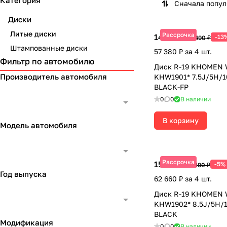
Категория
Сначала попу
Диски
Литые диски
Рассрочка
14 345 ₽
-13
16 490 ₽
Штампованные диски
57 380 ₽ за 4 шт.
Фильтр по автомобилю
Диск R-19 KHOMEN
Производитель автомобиля
KHW1901* 7.5J/5H/1
BLACK-FP
0
0
В наличии
В корзину
Модель автомобиля
Рассрочка
15 665 ₽
-5%
16 490 ₽
Год выпуска
62 660 ₽ за 4 шт.
Диск R-19 KHOMEN
KHW1902* 8.5J/5H/1
BLACK
Модификация
0
0
В наличии