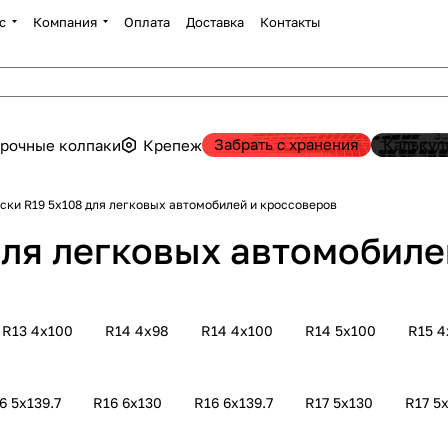
с
Компания
Оплата
Доставка
Контакты
Забрать с хранения
Калькул
рочные колпаки
Крепеж
Литые диски R19 5х108 для легковых автомобилей и кроссоверов
для легковых автомобиле
R13 4х100
R14 4х98
R14 4х100
R14 5х100
R15 4
6 5х139.7
R16 6х130
R16 6х139.7
R17 5х130
R17 5х