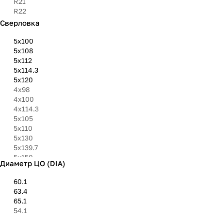
R21
R22
Сверловка
5х100
5х108
5х112
5х114.3
5х120
4х98
4х100
4х114.3
5x105
5х110
5х130
5х139.7
5х150
Диаметр ЦО (DIA)
6х114.3
6х130
60.1
6х139.7
63.4
9х100
65.1
54.1