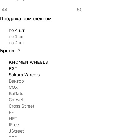
106.1
106.3
Продажа комплектом
108
108.5
по 4 шт
110
по 1 шт
66.45
по 2 шт
110.1
110.5
Бренд
?
KHOMEN WHEELS
RST
Sakura Wheels
Вектор
COX
Buffalo
Carwel
Cross Street
FF
HFT
IFree
JStreet
K&К