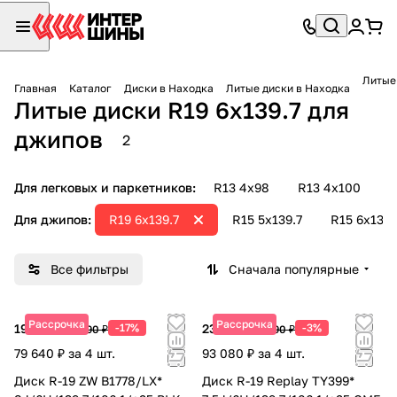
Литые 
Главная
Каталог
Диски в Находка
Литые диски в Находка
Литые диски R19 6х139.7 для
джипов
2
Для легковых и паркетников:
R13 4х98
R13 4х100
R
Для джипов:
R19 6х139.7
R15 5х139.7
R15 6х139.
Все фильтры
Сначала популярные
Рассрочка
Рассрочка
19 910 ₽
-17%
23 270 ₽
-3%
23 990 ₽
23 990 ₽
79 640 ₽ за 4 шт.
93 080 ₽ за 4 шт.
Диск R-19 ZW B1778/LX*
Диск R-19 Replay TY399*