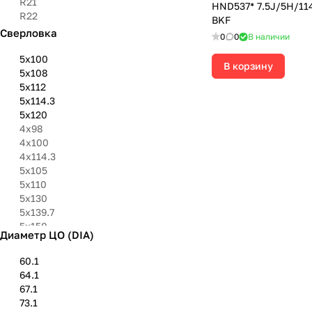
R21
HND537* 7.5J/5H/114
R22
BKF
Сверловка
0
0
В наличии
5х100
В корзину
5х108
5х112
5х114.3
5х120
4х98
4х100
4х114.3
5x105
5х110
5х130
5х139.7
5х150
Диаметр ЦО (DIA)
6х114.3
6х130
60.1
6х139.7
64.1
9х100
67.1
73.1