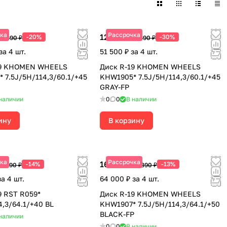
ка
Рассрочка
12 875 ₽
-20%
-30%
18 390 ₽
18 390 ₽
за 4 шт.
51 500 ₽ за 4 шт.
19 KHOMEN WHEELS
Диск R-19 KHOMEN WHEELS
 7.5J/5H/114,3/60.1/+45
KHW1905* 7.5J/5H/114,3/60.1/+45
GRAY-FP
наличии
0
0
В наличии
ину
В корзину
ка
Рассрочка
16 000 ₽
-14%
-13%
18 390 ₽
18 390 ₽
за 4 шт.
64 000 ₽ за 4 шт.
9 RST R059*
Диск R-19 KHOMEN WHEELS
4,3/64.1/+40 BL
KHW1907* 7.5J/5H/114,3/64.1/+50
BLACK-FP
наличии
0
0
В наличии