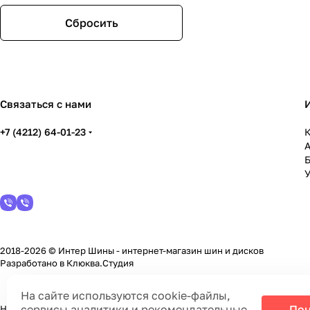
IFree
JStreet
Сбросить
Kipardo
LENSO
Megami
NEO
Replay
Связаться с нами
Tech-line
Venti
+7 (4212) 64-01-23
Yokatta
К
YST
СКАД
У
2018-2026 © Интер Шины - интернет-магазин шин и дисков
Разработано в
Клюква.Студия
На сайте используются cookie-файлы,
сервисы аналитики и рекомендательные
Пон
На информационном ресурсе применяются
cookie-файлы, сервисы а