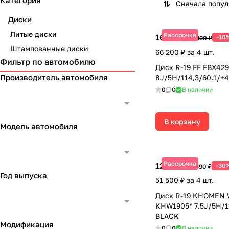
Категория
Сначала попу
Диски
Литые диски
Рассрочка
16 550 ₽
-10
18 390 ₽
Штампованные диски
66 200 ₽ за 4 шт.
Фильтр по автомобилю
Диск R-19 FF FBX429
Производитель автомобиля
8J/5H/114,3/60.1/+
0
0
В наличии
В корзину
Модель автомобиля
Рассрочка
12 875 ₽
-30
18 390 ₽
Год выпуска
51 500 ₽ за 4 шт.
Диск R-19 KHOMEN
KHW1905* 7.5J/5H/1
BLACK
Модификация
0
0
В наличии