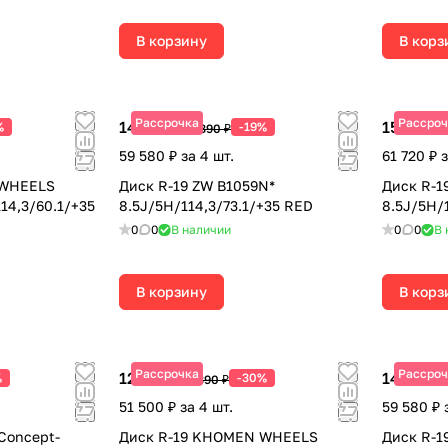
В корзину
В корз
Рассрочка
Рассроч
14 895 ₽
15 430 ₽
%
-19%
18 390 ₽
59 580 ₽ за 4 шт.
61 720 ₽ з
 WHEELS
Диск R-19 ZW B1059N*
Диск R-1
14,3/60.1/+35
8.5J/5H/114,3/73.1/+35 RED
8.5J/5H/
0
0
В наличии
0
0
В 
В корзину
В корз
Рассрочка
Рассроч
12 875 ₽
14 895 ₽
%
-30%
18 390 ₽
51 500 ₽ за 4 шт.
59 580 ₽ 
 Concept-
Диск R-19 KHOMEN WHEELS
Диск R-1