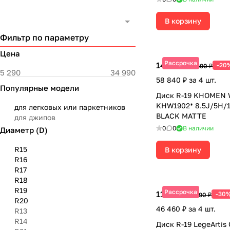
В корзину
Фильтр по параметру
Цена
Рассрочка
14 710 ₽
-20
18 390 ₽
58 840 ₽ за 4 шт.
Популярные модели
Диск R-19 KHOMEN
KHW1902* 8.5J/5H/1
для легковых или паркетников
BLACK MATTE
для джипов
0
0
В наличии
Диаметр (D)
R15
В корзину
R16
R17
R18
R19
Рассрочка
11 615 ₽
-30
16 590 ₽
R20
46 460 ₽ за 4 шт.
R13
R14
Диск R-19 LegeArtis