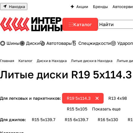
Находка
Акции
Бренды
Автосерви
Каталог
Шины
Диски
Автотовары
Спецжидкости
Удароп
Главная
Каталог
Диски в Находка
Литые диски в Находка
Литые диски R19 5х114.
Для легковых и паркетников:
R19 5х114.3
R13 4х98
R15 5x105
Показать еще
Для джипов:
R15 5х139.7
R15 6х139.7
R16 5х130
R1