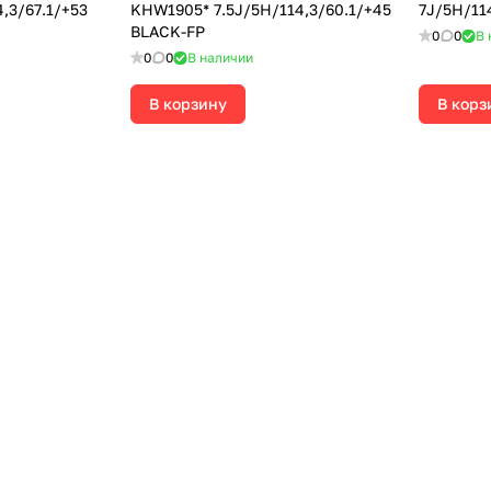
,3/67.1/+53
KHW1905* 7.5J/5H/114,3/60.1/+45
7J/5H/11
BLACK-FP
0
0
В 
0
0
В наличии
В корзину
В корз