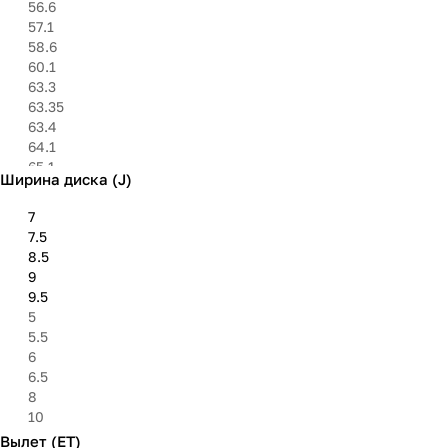
56.6
57.1
58.6
60.1
63.3
63.35
63.4
64.1
65.1
Ширина диска (J)
66.1
67.1
7
71.6
7.5
72.6
8.5
73.1
9
75
9.5
75.1
5
78.1
5.5
84.1
6
84.2
6.5
95.1
8
98
10
98.5
Вылет (ET)
100.1