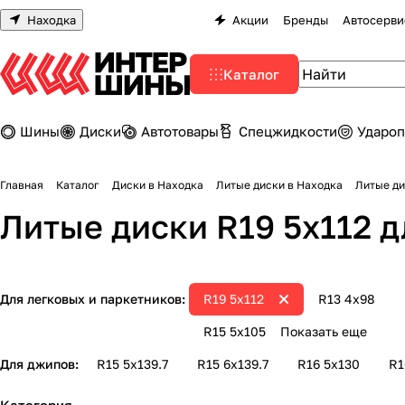
Находка
Акции
Бренды
Автосерви
Каталог
Шины
Диски
Автотовары
Спецжидкости
Удароп
Главная
Каталог
Диски в Находка
Литые диски в Находка
Литые диски R19 5х112 
Для легковых и паркетников:
R19 5х112
R13 4х98
R15 5x105
Показать еще
Для джипов:
R15 5х139.7
R15 6х139.7
R16 5х130
R1