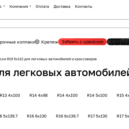
с
Компания
Оплата
Доставка
Контакты
Забрать с хранения
Калькул
рочные колпаки
Крепеж
Литые диски R19 5х112 для легковых автомобилей и кроссоверов
для легковых автомобиле
R13 4х100
R14 4х98
R14 4х100
R14 5х100
R15 4
6 5х139.7
R16 6х130
R16 6х139.7
R17 5х130
R17 5х