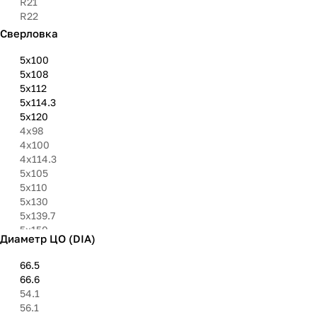
R21
R22
Сверловка
5х100
5х108
5х112
5х114.3
5х120
4х98
4х100
4х114.3
5x105
5х110
5х130
5х139.7
5х150
Диаметр ЦО (DIA)
6х114.3
6х130
66.5
6х139.7
66.6
9х100
54.1
56.1