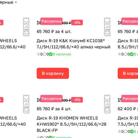
лярные
Рассрочка
Рассроч
16 440 ₽
16 440 ₽
%
-6%
17 490 ₽
65 760 ₽ за 4 шт.
65 760 ₽ 
 WHEELS
Диск R-19 K&K Колумб КС1038*
Диск R-1
12/66.6/+40
7J/5H/112/66.6/+40 алмаз черный
8.5J/5H/
0
0
В наличии
0
0
В 
В корзину
В корз
Рассрочка
Рассроч
16 440 ₽
15 600 ₽
%
-6%
17 490 ₽
65 760 ₽ за 4 шт.
62 400 ₽ 
 WHEELS
Диск R-19 KHOMEN WHEELS
Диск R-1
12/66.6/+40
KHW1902* 8.5J/5H/112/66.6/+28
7.5J/5H/
BLACK-FP
0
0
В 
0
0
В наличии