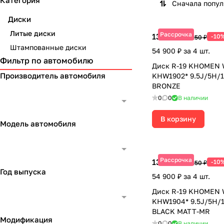
Категория
Сначала попу
Диски
Литые диски
Рассрочка
13 725 ₽
-10
15 250 ₽
Штампованные диски
54 900 ₽ за 4 шт.
Фильтр по автомобилю
Диск R-19 KHOMEN
Производитель автомобиля
KHW1902* 9.5J/5H/1
BRONZE
0
0
В наличии
В корзину
Модель автомобиля
Рассрочка
13 725 ₽
-10
15 250 ₽
Год выпуска
54 900 ₽ за 4 шт.
Диск R-19 KHOMEN
KHW1904* 9.5J/5H/1
BLACK MATT-MR
Модификация
0
0
В наличии