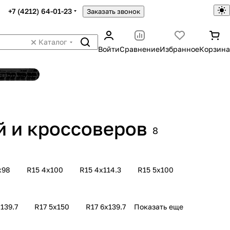
+7 (4212) 64-01-23
Заказать звонок
Каталог
Войти
Сравнение
Избранное
Корзина
ятор шин
й и кроссоверов
8
х98
R15 4х100
R15 4х114.3
R15 5х100
139.7
R17 5х150
R17 6х139.7
Показать еще