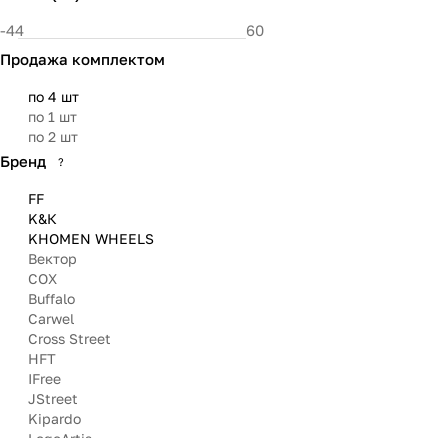
106.1
106.3
Продажа комплектом
108
108.5
по 4 шт
110
по 1 шт
66.45
по 2 шт
110.1
110.5
Бренд
?
FF
K&К
KHOMEN WHEELS
Вектор
COX
Buffalo
Carwel
Cross Street
HFT
IFree
JStreet
Kipardo
LegeArtis