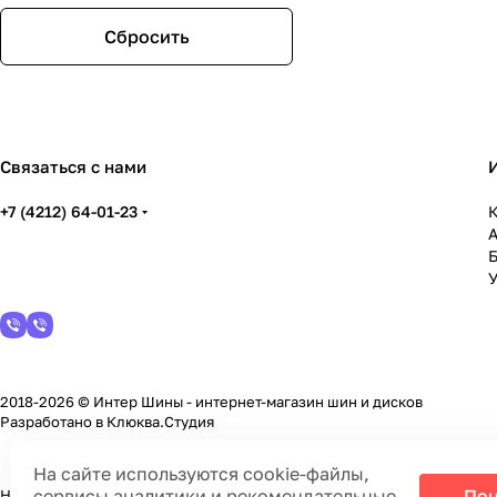
LENSO
Megami
Сбросить
NEO
Replay
RST
Sakura Wheels
Tech-line
Связаться с нами
Venti
Yokatta
+7 (4212) 64-01-23
YST
К
ZW
СКАД
У
2018-2026 © Интер Шины - интернет-магазин шин и дисков
Разработано в
Клюква.Студия
На сайте используются cookie-файлы,
сервисы аналитики и рекомендательные
Пон
На информационном ресурсе применяются
cookie-файлы, сервисы а