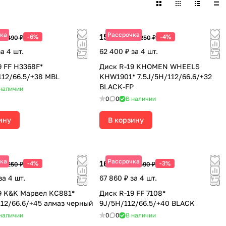
ка
Рассрочка
15 600 ₽
-6%
-4%
17 490 ₽
16 250 ₽
за 4 шт.
62 400 ₽ за 4 шт.
9 FF H3368F*
Диск R-19 KHOMEN WHEELS
112/66.5/+38 MBL
KHW1901* 7.5J/5H/112/66.6/+32
BLACK-FP
наличии
0
0
В наличии
ину
В корзину
ка
Рассрочка
16 965 ₽
-4%
-3%
16 250 ₽
17 490 ₽
за 4 шт.
67 860 ₽ за 4 шт.
9 K&K Марвел КС881*
Диск R-19 FF 7108*
112/66.6/+45 алмаз черный
9J/5H/112/66.5/+40 BLACK
наличии
0
0
В наличии